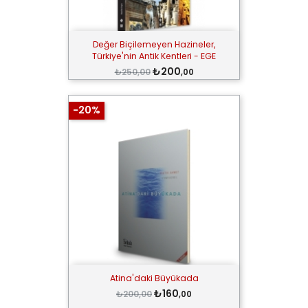
Değer Biçilemeyen Hazineler,
Türkiye'nin Antik Kentleri - EGE
₺200
₺250,00
,00
-20%
Atina'daki Büyükada
₺160
₺200,00
,00