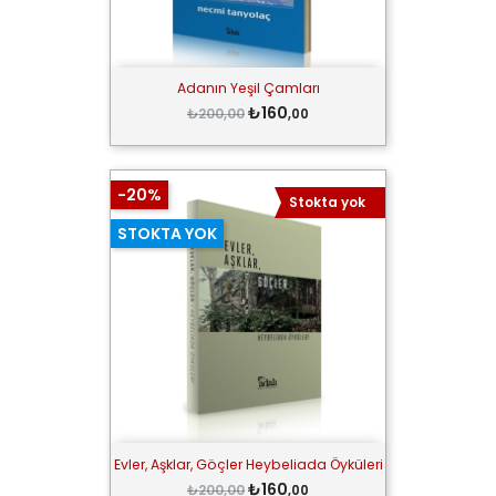
Adanın Yeşil Çamları
₺160
₺200,00
,00
-20%
Stokta yok
STOKTA YOK
Evler, Aşklar, Göçler Heybeliada Öyküleri
₺160
₺200,00
,00