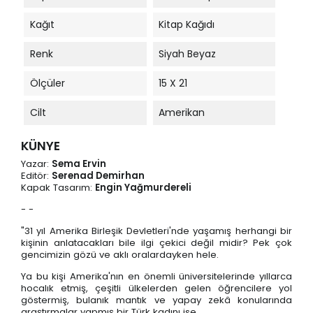
Kağıt
Kitap Kağıdı
Renk
Siyah Beyaz
Ölçüler
15 X 21
Cilt
Amerikan
KÜNYE
Yazar:
Sema Ervin
Editör:
Serenad Demirhan
Kapak Tasarım:
Engin Yağmurdereli
- -
"31 yıl Amerika Birleşik Devletleri'nde yaşamış herhangi bir
kişinin anlatacakları bile ilgi çekici değil midir? Pek çok
gencimizin gözü ve aklı oralardayken hele.
Ya bu kişi Amerika'nın en önemli üniversitelerinde yıllarca
hocalık etmiş, çeşitli ülkelerden gelen öğrencilere yol
göstermiş, bulanık mantık ve yapay zekâ konularında
araştırmalar yapmış bir Türk kadını ise...