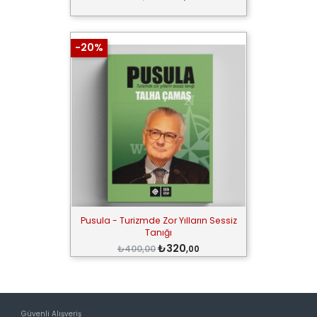
-20%
Pusula - Turizmde Zor Yılların Sessiz
Tanığı
₺320
₺400,00
,00
Güvenli Alışveriş