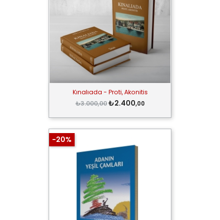
Kınalıada - Proti, Akonitis
₺2.400
₺3.000,00
,00
-20%