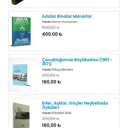
Adalar Binalar Mimarlar
Yazar:
Hasan Kuruyazıcı
500,00 ₺
400,00 ₺
Çocukluğumun Büyükadası (1951 -
1971)
Yazar:
Yakup Barokas
200,00 ₺
160,00 ₺
Evler, Aşklar, Göçler Heybeliada
Öyküleri
Yazar:
Kiltablet Ekibi
200,00 ₺
160,00 ₺