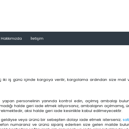
Hakkımızda
İletişim
ki iş günü içinde kargoya verilir, kargolama ardından size mail v
tı yapan personelinin yanında kontrol edin, açılmış ambalajı bulun
olmadığı halde geri iade etmek istiyorsanız, ambalajının açılmamış,
ekmektedir, aksi halde geri iade kesinlikle kabul edilmeyecektir.
ün geldiyse veya ürünü bir sebepten dolayı iade etmek isterseniz;
sat
telefon numaranız ve ürünü sipariş ederken size gelen mailde b