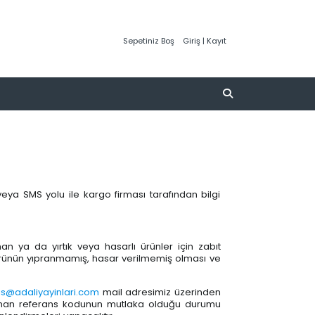
Sepetiniz Boş
Giriş | Kayıt
eya SMS yolu ile kargo firması tarafından bilgi
an ya da yırtık veya hasarlı ürünler için zabıt
 ürünün yıpranmamış, hasar verilmemiş olması ve
is@adaliyayinlari.com
mail adresimiz üzerinden
ulunan referans kodunun mutlaka olduğu durumu