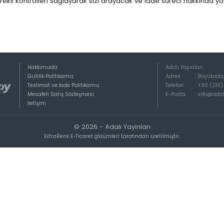
gerekli kontrolleri sağlayarak sizi arayacak ve iade süreci hakkında y
Hakkımızda
Adalı Yayınları
Gizlilik Politikamız
Adres
:
Büyükada, 
Teslimat ve İade Politikamız
Telefon
:
+90 (216)
Mesafeli Satış Sözleşmesi
E-Posta
:
info@adal
İletişim
© 2026 - Adalı Yayınları
ExtraRenk E-Ticaret çözümleri tarafından üretilmiştir.