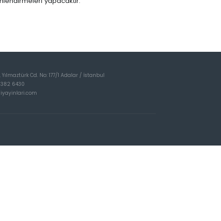
önlendirmeleri yapacaktır.
Yılmaztürk Cd. No: 177/1 Adalar / İstanbul
 382 6430
iyayinlari.com