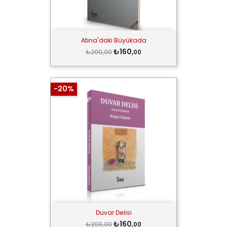
Atina'daki Büyükada
₺160
₺200,00
,00
-20%
Duvar Delisi
₺160
₺200,00
,00