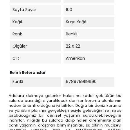
Sayfa Sayısı
100
Kağıt
Kuşe Kağıt
Renk
Renkli
Ölçüler
22 X 22
Cilt
Amerikan
Belirli Referanslar
Ean13
9789759119690
Adalara dalmaya gelenler halen ne kadar çok türün bu
sularda barındığını yaratılacak denizer koruma alanlarının
neden önemli olduğunu iyi bilirler. Doğru bir deniz koruma
ve yönetim planının gerçekleşmesiyle geleceğimize miras
bırakacağımız bir denizel yaşamın sürdürülebileceğine
inanırlar. Yıllardır bu sularda dalıp halen direnmekte olan
canlı yaşamını araştıran bilim insanları, su altının mucizevi