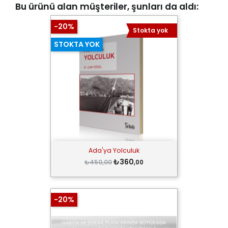
Bu ürünü alan müşteriler, şunları da aldı:
-20%
Stokta yok
STOKTA YOK
Ada'ya Yolculuk
₺360
₺450,00
,00
-20%