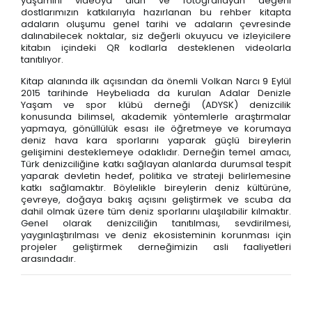
yaşamını videoya alan ve fotoğraflayan değerli
dostlarımızın katkılarıyla hazırlanan bu rehber kitapta
adaların oluşumu genel tarihi ve adaların çevresinde
dalınabilecek noktalar, siz değerli okuyucu ve izleyicilere
kitabın içindeki QR kodlarla desteklenen videolarla
tanıtılıyor.
Kitap alanında ilk açısından da önemli Volkan Narcı 9 Eylül
2015 tarihinde Heybeliada da kurulan Adalar Denizle
Yaşam ve spor klübü derneği (ADYSK) denizcilik
konusunda bilimsel, akademik yöntemlerle araştırmalar
yapmaya, gönüllülük esası ile öğretmeye ve korumaya
deniz hava kara sporlarını yaparak güçlü bireylerin
gelişimini desteklemeye odaklıdır. Derneğin temel amacı,
Türk denizciliğine katkı sağlayan alanlarda durumsal tespit
yaparak devletin hedef, politika ve strateji belirlemesine
katkı sağlamaktır. Böylelikle bireylerin deniz kültürüne,
çevreye, doğaya bakış açısını geliştirmek ve scuba da
dahil olmak üzere tüm deniz sporlarını ulaşılabilir kılmaktır.
Genel olarak denizciliğin tanıtılması, sevdirilmesi,
yaygınlaştırılması ve deniz ekosisteminin korunması için
projeler geliştirmek derneğimizin asli faaliyetleri
arasındadır.