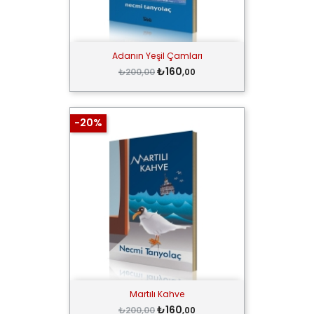
Adanın Yeşil Çamları
₺160
₺200,00
,00
-20%
Martılı Kahve
₺160
₺200,00
,00