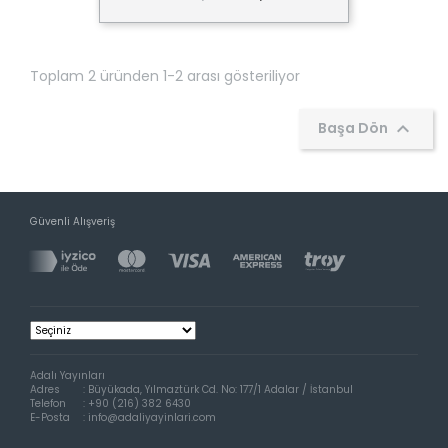
Toplam 2 üründen 1-2 arası gösteriliyor

Başa Dön
Güvenli Alışveriş
Adalı Yayınları
Adres
:
Büyükada, Yılmaztürk Cd. No: 177/1 Adalar / İstanbul
Telefon
:
+90 (216) 382 6430
E-Posta
:
info@adaliyayinlari.com