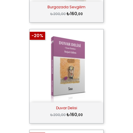
Burgazada Sevgilim
₺160
₺200,00
,00
-20%
Duvar Delisi
₺160
₺200,00
,00