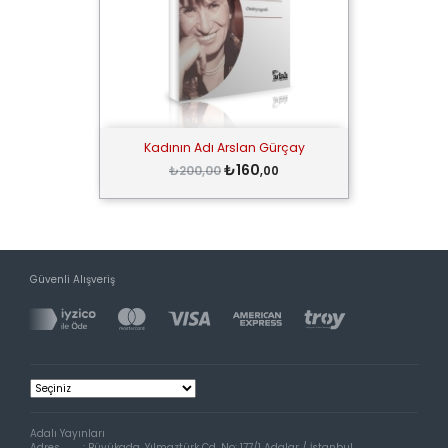
Kadının Adı Arslan Gürçay
₺160
₺200,00
,00
Güvenli Alışveriş
Adalı Yayınları
Adres
:
Büyükada, Yılmaztürk Cd. No: 177/1 Adalar / İstanbul