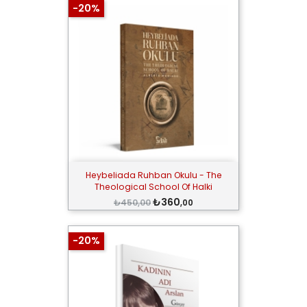
-20%
Heybeliada Ruhban Okulu - The
Theological School Of Halki
₺360
₺450,00
,00
-20%