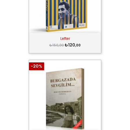
Lefter
₺120
₺150,00
,00
-20%