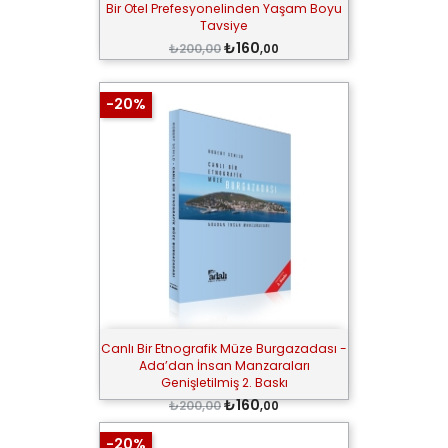
Bir Otel Prefesyonelinden Yaşam Boyu
Tavsiye
₺160
₺200,00
,00
-20%
Canlı Bir Etnografik Müze Burgazadası -
Ada’dan İnsan Manzaraları
Genişletilmiş 2. Baskı
₺160
₺200,00
,00
-20%