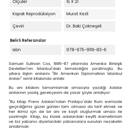
Ölçüler
15 X 21
Kapak Reprodüksiyon
Murat Kezli
Çeviri
Dr. Baki Çokneşeli
Belirli Referanslar
Isbn
978-975-9119-83-6
Samuel Sullivan Cox, 1885-87 yıllarında Amerika Birleşik
Devletleri'nin İstanbul'daki temsilciliğini yürütmüştü. Bu
yıllara ilişkin anılarını "Bir Amerikan Diplomatının İstanbul
Anıları" isimli kitabında anlatır.
Bu anı kitabını tamamlamak amacıyla yazdığı Adalar
anılarının yazılış gerekçesini de yazar şöyle anlatıyor:
"Bu kitap Prens Adaları'ndan Prinkipo'daki Rum evimizde
geçirdiğimiz güzel günleri tam olmasa da tarif etmek ve
her ikimiz için de bir anı ve kayıt oluşturmak amacı ile
yazılmıştır. Kitap, bu klasik adalardaki keyifli ikametimizin
ve biz yabancı diyarlardaki yabancılara sunulan nezaketin
anlatımıdır.